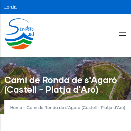
Skip
User
Log in
to
account
menu
main
content
Camí de Ronda de s'Agaró
(Castell - Platja d'Aro)
Home
-
Camí de Ronda de s'Agaró (Castell - Platja d'Aro)