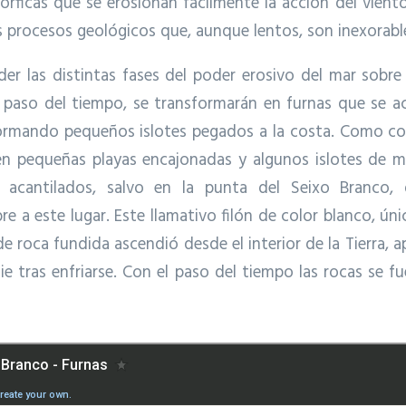
rficas que se erosionan fácilmente la acción del viento
 procesos geológicos que, aunque lentos, son inexorabl
r las distintas fases del poder erosivo del mar sobre 
 paso del tiempo, se transformarán en furnas que se ac
formando pequeños islotes pegados a la costa. Como cons
n pequeñas playas encajonadas y algunos islotes de me
 acantilados, salvo en la punta del Seixo Branco,
 a este lugar. Este llamativo filón de color blanco, ún
e roca fundida ascendió desde el interior de la Tierra, 
icie tras enfriarse. Con el paso del tiempo las rocas s