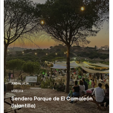
ANDALUCÍA
HUELVA
Sendero Parque de El Camaleón
(Islantilla)